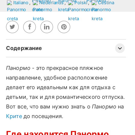
,
,
,
Где находится Панормо, Крит?
Панормо
- это прекрасное пляжное
Как добраться до Панормо?
направление, удобное расположение
История Панормо
делает его идеальным как для отдыха с
Что посмотреть и чем заняться в Панормо
детьми, так и для романтического отпуска.
Насладитесь пляжным отдыхом - Великолепные
Вот все, что вам нужно знать о
Панормо
на
пляжи вблизи от Панормо
Крите
до посещения.
Занятия в окрестностях Панормо
Культурные экскурсии в окрестностях Панормо
Где находится Панормо,
Посещение Панормо