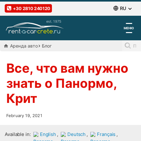
RU
+30 2810 240120
МЕНЮ
Aренда авто
Блог
Все, что вам нужно
знать о Панормо,
Крит
February 19, 2021
Available in:
,
,
,