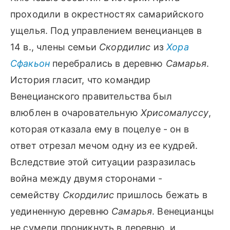
проходили в окрестностях самарийского
ущелья. Под управлением венецианцев в
14 в., члены семьи
Скордилис
из
Хора
Сфакьон
перебрались в деревню
Самарья
.
История гласит, что командир
Венецианского правительства был
влюблен в очаровательную
Хрисомалуссу
,
которая отказала ему в поцелуе - он в
ответ отрезал мечом одну из ее кудрей.
Вследствие этой ситуации разразилась
война между двумя сторонами -
семейству
Скордилис
пришлось бежать в
уединенную деревню
Самарья
. Венецианцы
не сумели проникнуть в деревню, и