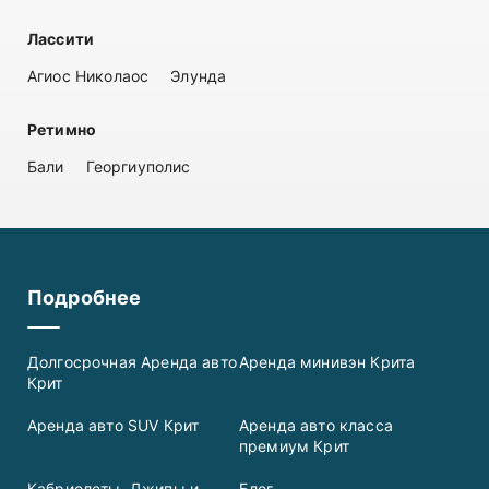
Лассити
Агиос Николаос
Элунда
Ретимно
Бали
Георгиуполис
Подробнее
Долгосрочная Аренда авто
Аренда минивэн Крита
Крит
Аренда авто SUV Крит
Аренда авто класса
премиум Крит
Кабриолеты, Джипы и
Блог