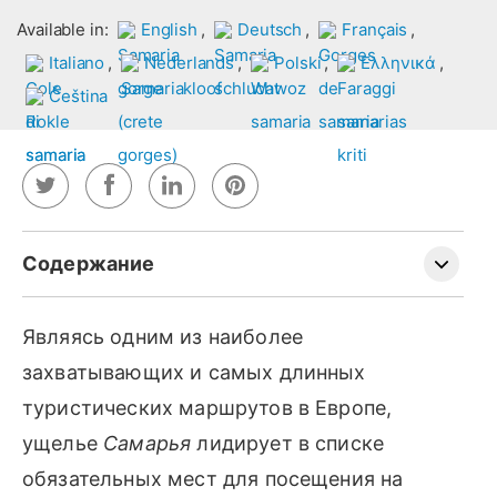
Available in:
,
,
,
,
,
,
,
Где находится Самарийское ущелье?
Являясь одним из наиболее
История Самарьи
захватывающих и самых длинных
Чем заняться и что посмотреть в Самарье
туристических маршрутов в Европе,
Пеший туризм в ущелье Самарья
ущелье
Самарья
лидирует в списке
Интересные места в Самарье
обязательных мест для посещения на
Как добраться до и из Самарийского ущелья