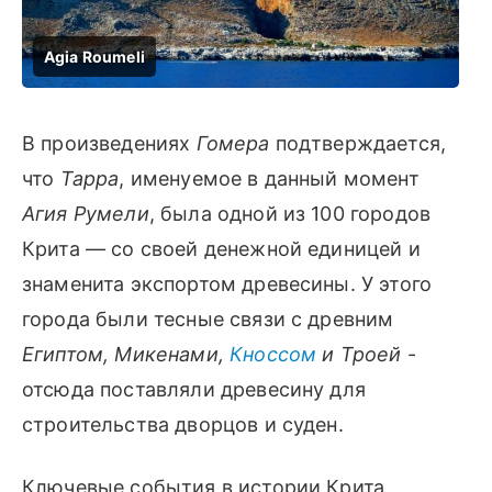
В произведениях
Гомера
подтверждается,
что
Тарра
, именуемое в данный момент
Агия Румели
, была одной из 100 городов
Крита
—
со своей денежной единицей и
знаменита экспортом древесины. У этого
города были тесные связи с древним
Египтом, Микенами,
Кноссом
и Троей
-
отсюда поставляли древесину для
строительства дворцов и суден.
Ключевые события в истории Крита