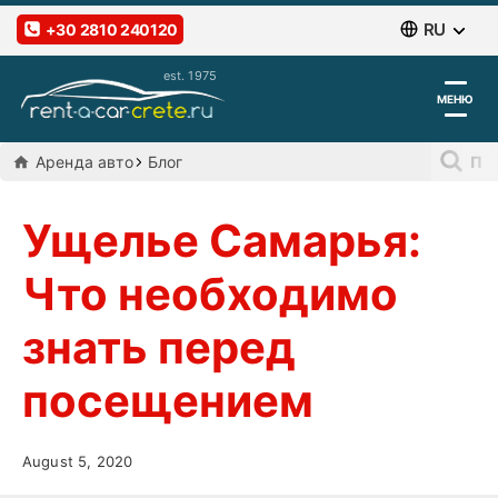
RU
+30 2810 240120
МЕНЮ
Aренда авто
Блог
Ущелье Самарья:
Что необходимо
знать перед
посещением
August 5, 2020