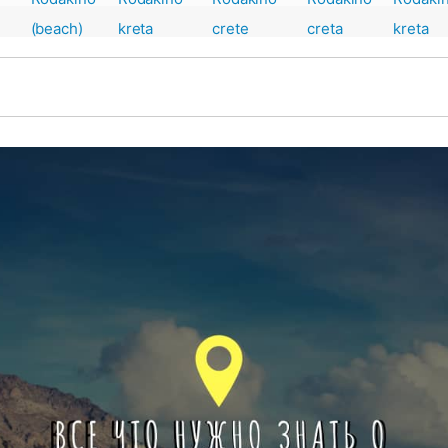
акино?
Родакино
чем заняться в Родакино
тдыхом на пляже - великолепные пляжи возле Родакино
в Родакино
урсии по Родакино