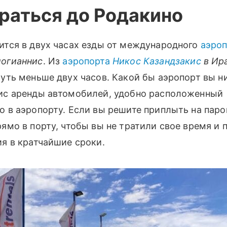
раться до Родакино
ится в двух часах езды от международного
аэро
логианнис
. Из
аэропорта
Никос Казандзакис
в Ир
чуть меньше двух часов. Какой бы аэропорт вы н
ис аренды автомобилей, удобно расположенный
о в аэропорту. Если вы решите приплыть на пар
рямо в порту, чтобы вы не тратили свое время и
ия в кратчайшие сроки.