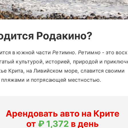
одится Родакино?
ится в южной части
Ретимно
.
Ретимно
- это вос
огатый культурой, историей, природой и приключ
е Крита, на Ливийском море, славится своими
 пляжами и потрясающей местностью.
Арендовать авто на Крите
от
₽ 1,372
в день