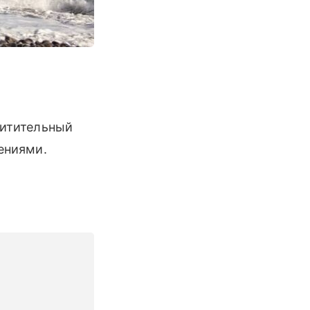
хитительный
ениями.