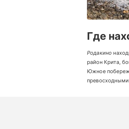
Где нах
Родакино
наход
район Крита, б
Южное побережь
превосходными