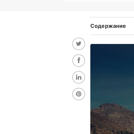
Где находится Род
Как добраться до 
История Родакино
Что посмотреть и 
Наслаждайтесь о
Активный отдых 
Культурные экск