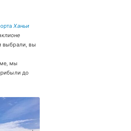
порта
Ханьи
аклионе
и выбрали, вы
оме, мы
 прибыли до