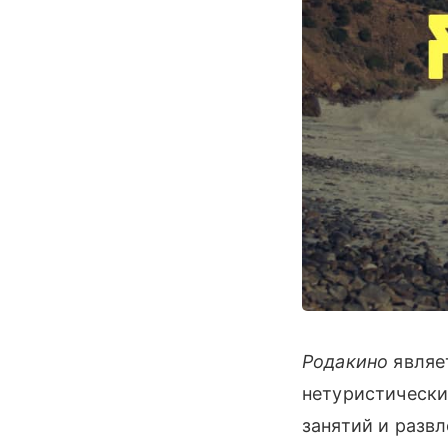
Родакино
являе
нетуристически
занятий и развл