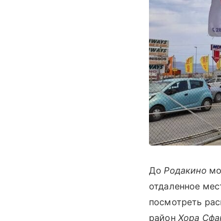
До
Родакино
мо
отдаленное мест
посмотреть ра
район
Хора Сфа