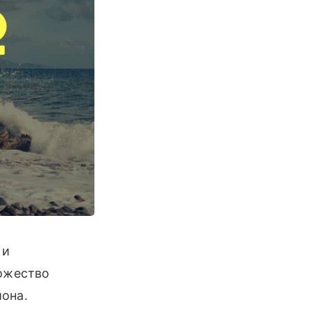
 и
ожество
иона.