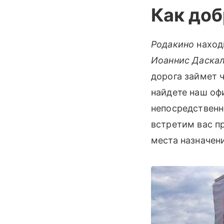
Как доб
Родакино
наход
Иоаннис Даска
дорога займет 
найдете наш оф
непосредственн
встретим вас п
места назначен