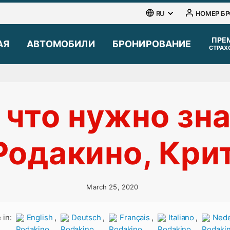
RU
НОМЕР Б
АЯ
АВТОМОБИЛИ
БРОНИРОВАНИЕ
СТРАХ
 что нужно зна
Родакино, Кри
March 25, 2020
 in:
,
,
,
,