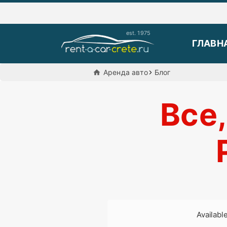
ГЛАВН
Aренда авто
Блог
Все,
Available