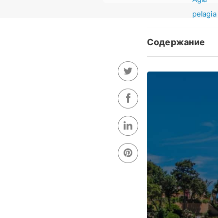
Все, что вам нужно
Где находится А
Как добраться до
История Агии Пе
Что посмотреть и
Музеи для посещ
Пляжи в Агии Пе
Отдых в Агия Пел
Культурные экску
Исследуйте Агию