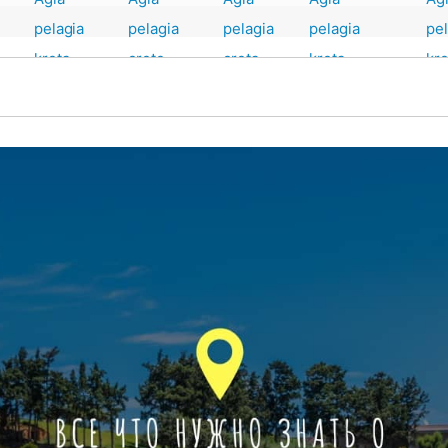
 знать об Агии Пелагии, Крит
гия Пелагия?
 Агия Пелагия?
лагии
 чем заняться в Агия Пелагии, Крит
ения вблизи Агии Пелагии, Крит
лагии, Крит
агия, Крит
рсии в Агия Пелагии, Крит
 Пелагию, Крит