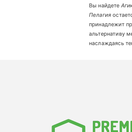
Вы найдете
Аги
Пелагия
остаетс
принадлежит п
альтернативу м
наслаждаясь те