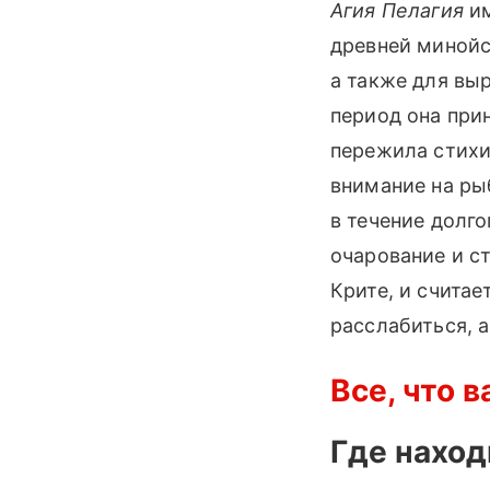
Агия Пелагия
им
древней минойск
а также для вы
период она при
пережила стихи
внимание на ры
в течение долго
очарование и с
Крите, и счита
расслабиться, 
Все, что 
Где наход