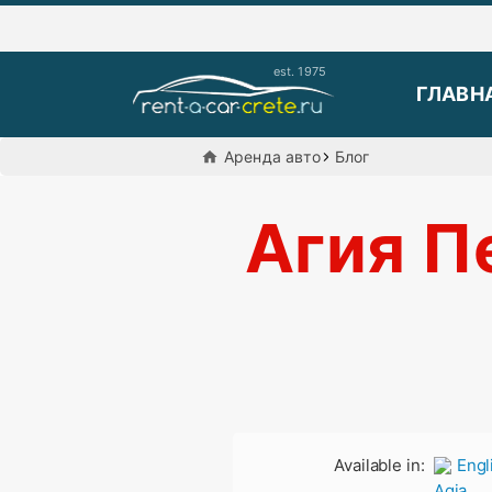
ГЛАВН
Aренда авто
Блог
Агия Пе
Available in: