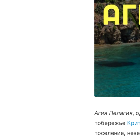
Агия Пелагия
, 
побережье
Кри
поселение, нев