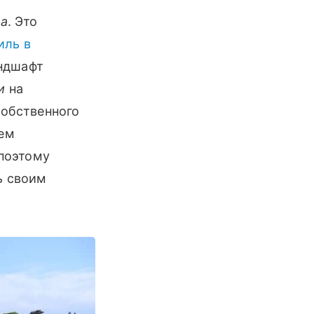
а
. Это
иль в
андшафт
и
на
собственного
оем
 поэтому
ь своим