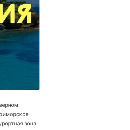
еверном
приморское
урортная зона