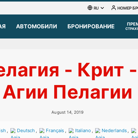
RU
НОМЕР Б
АЯ
АВТОМОБИЛИ
БРОНИРОВАНИЕ
СТРАХ
лагия - Крит -
Агии Пелагии
August 14, 2019
,
,
,
,
,