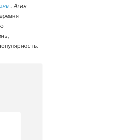
она
.
Агия
Деревня
ую
нь,
популярность.