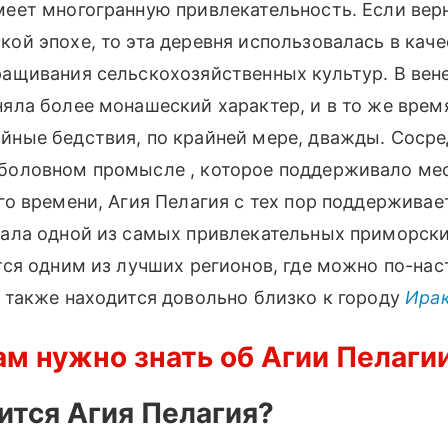
еет многогранную привлекательность. Если верн
ой эпохе, то эта деревня использовалась в каче
ращивания сельскохозяйственных культур. В вен
няла более монашеский характер, и в то же врем
йные бедствия, по крайней мере, дважды. Соср
боловном промысле , которое поддерживало ме
го времени, Агия Пелагия с тех пор поддерживае
тала одной из самых привлекательных приморски
ется одним из лучших регионов, где можно по-на
а также находится довольно близко к городу
Ира
вам нужно знать об Агии Пелаги
ится Агия Пелагия?