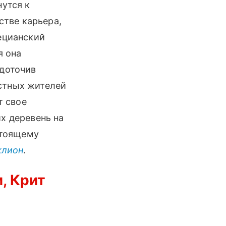
утся к
стве карьера,
ецианский
я она
едоточив
стных жителей
т свое
х деревень на
стоящему
клион
.
и, Крит