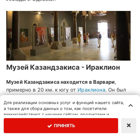
Музей Казандзакиса - Ираклион
Музей Казандзакиса находится в Варвари
,
примерно в 20 км. к югу от
Ираклиона
. Он был
основан с целью сохранения трудов и истории
Для реализации основных услуг и функций нашего сайта,
жизни знаменитого Критского писателя. Музей
а также для сбора данных о том, как посетители
хранит некоторые личные вещи писателя и
взаимодействуют с нашими сайтом, продуктами и
услугами, мы применяем различные инструменты,
членов его семьи, документы, письма,
×
ПРИНЯТЬ
включая файлы cookie. Нажимая "Принять", вы
экземпляры первых греческих изданий его книг
соглашаетесь с использованием нами таких
и их переводов на 49 языков в 54 странах,
инструментов для рекламы, аналитики и организации