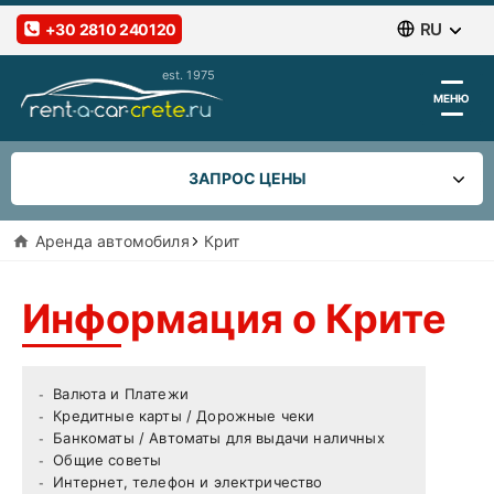
RU
+30 2810 240120
МЕНЮ
ЗАПРОС ЦЕНЫ
Aренда автомобиля
Крит
ПОЛУЧИТЬ
/ ВЕРНУТЬ
Информация о Крите
Вернуть в другом месте
ВЕРНУТЬ
КОГДА
Валюта и Платежи
Кредитные карты / Дорожные чеки
Банкоматы / Автоматы для выдачи наличных
Общие советы
ДАТА ВОЗВРАТА АВТОМОБИЛЯ
Интернет, телефон и электричество