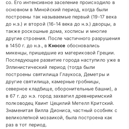
со. Его интенсивное заселение происходило в
основном в Минойский период, когда были
построены так называемые первый (19-17 века
до н.э.) и второй (16-14 века до н.э.) дворцы, а
также роскошные дома, хосписы и многие
другие строения. После частичного разрушения
в 1450 г. до н.э., в
Кноссе
обосновались
микенцы, пришедшие из материковой Греции.
Последующее развитие города наступило уже в
Эллинистический период (тогда были
построены святилища Глаукоса, Деметры и
другие святилища, камерные гробницы,
северное кладбище, оборонительные башни), а
в 67 г. до н.э. город захватил древнеримский
полководец Квинт Цецилий Метелл Критский.
Знаменитая Вилла Диониса, частный особняк с
великолепной мозаикой, была построена как
раз в тот период.