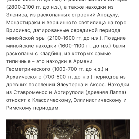
(2800-2100 гг. до н.э.), а также находки из
Элениса, из раскопанных строений Аподулу,
Монастираки и вершинного святилища на горе
Врисинас, датированные серединой периода
минойской эры (2100-1600 гг. до н.э.). Поздние
минойские находки (1600-1100 гг. до н.э.) были
раскопаны с кладбищ, из которых самые
типичные – это находки в Армени
Геометрического (1000-700 гг. до н.э.) и
Архаического (700-500 гг. до н.э.) периодов из
древних поселений Элеутерна и Аксос. Находки
из Ставроменос и Аргируполи (древняя Лаппа)
относят к Классическому, Эллинистическому и
Римскому периодам.