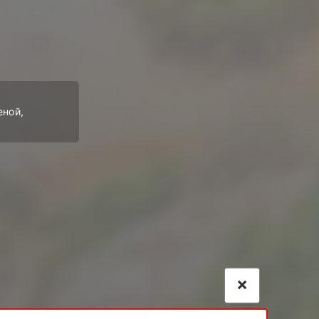
еной,
×