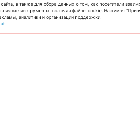
сайта, а также для сбора данных о том, как посетители взаи
зличные инструменты, включая файлы cookie. Нажимая "Приня
екламы, аналитики и организации поддержки.
Out
ативные изменения, в связи с пандемией коронавируса Cov
t-a-Car-Crete.ru - Аренда авто на
те
Greece, Iraklion, Nidas, 1
Крит, Греция
,
07
+30 2810 240120
30 2810 240120
info@rent-a-car-crete.ru